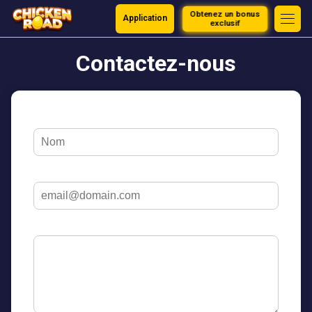
Obtenez un bonus
Application
exclusif
Contactez-nous
Votre Nom *
Adresse e-mail*
Message *