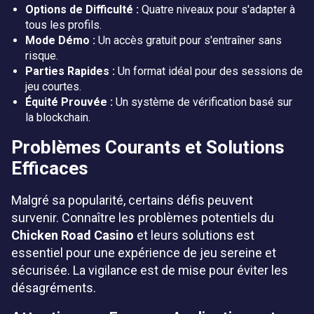
Options de Difficulté :
Quatre niveaux pour s'adapter à
tous les profils.
Mode Démo :
Un accès gratuit pour s'entraîner sans
risque.
Parties Rapides :
Un format idéal pour des sessions de
jeu courtes.
Équité Prouvée :
Un système de vérification basé sur
la blockchain.
Problèmes Courants et Solutions
Efficaces
Malgré sa popularité, certains défis peuvent
survenir. Connaître les problèmes potentiels du
Chicken Road Casino
et leurs solutions est
essentiel pour une expérience de jeu sereine et
sécurisée. La vigilance est de mise pour éviter les
désagréments.