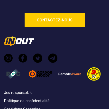
jouer à Chicken Road, vous devez vous rendre sur un
casino en ligne partenaire d'InOut Games.
CONTACTEZ-NOUS
Jeu responsable
Politique de confidentialité