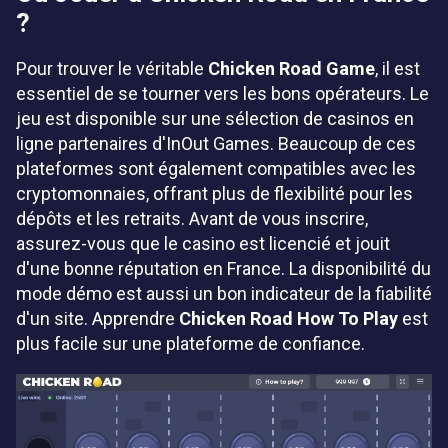
?
Pour trouver le véritable
Chicken Road Game
, il est
essentiel de se tourner vers les bons opérateurs. Le
jeu est disponible sur une sélection de casinos en
ligne partenaires d'InOut Games. Beaucoup de ces
plateformes sont également compatibles avec les
cryptomonnaies, offrant plus de flexibilité pour les
dépôts et les retraits. Avant de vous inscrire,
assurez-vous que le casino est licencié et jouit
d'une bonne réputation en France. La disponibilité du
mode démo est aussi un bon indicateur de la fiabilité
d'un site. Apprendre
Chicken Road How To Play
est
plus facile sur une plateforme de confiance.