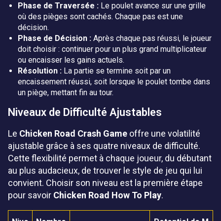
Phase de Traversée :
Le poulet avance sur une grille
où des pièges sont cachés. Chaque pas est une
décision.
Phase de Décision :
Après chaque pas réussi, le joueur
doit choisir : continuer pour un plus grand multiplicateur
ou encaisser les gains actuels.
Résolution :
La partie se termine soit par un
encaissement réussi, soit lorsque le poulet tombe dans
un piège, mettant fin au tour.
Niveaux de Difficulté Ajustables
Le
Chicken Road Crash Game
offre une volatilité
ajustable grâce à ses quatre niveaux de difficulté.
Cette flexibilité permet à chaque joueur, du débutant
au plus audacieux, de trouver le style de jeu qui lui
convient. Choisir son niveau est la première étape
pour savoir
Chicken Road How To Play
.