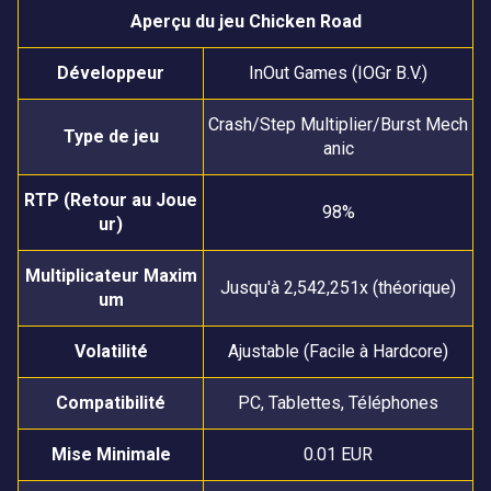
Aperçu du jeu Chicken Road
Développeur
InOut Games (IOGr B.V.)
Crash/Step Multiplier/Burst Mech
Type de jeu
anic
RTP (Retour au Joue
98%
ur)
Multiplicateur Maxim
Jusqu'à 2,542,251x (théorique)
um
Volatilité
Ajustable (Facile à Hardcore)
Compatibilité
PC, Tablettes, Téléphones
Mise Minimale
0.01 EUR