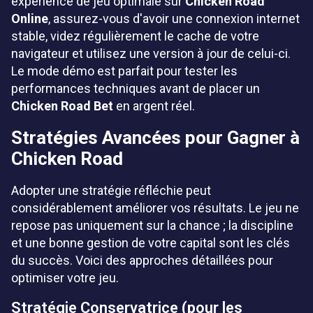
expérience de jeu optimale sur
Chicken Road
Online
, assurez-vous d'avoir une connexion internet
stable, videz régulièrement le cache de votre
navigateur et utilisez une version à jour de celui-ci.
Le mode démo est parfait pour tester les
performances techniques avant de placer un
Chicken Road Bet
en argent réel.
Stratégies Avancées pour Gagner à
Chicken Road
Adopter une stratégie réfléchie peut
considérablement améliorer vos résultats. Le jeu ne
repose pas uniquement sur la chance ; la discipline
et une bonne gestion de votre capital sont les clés
du succès. Voici des approches détaillées pour
optimiser votre jeu.
Stratégie Conservatrice (pour les