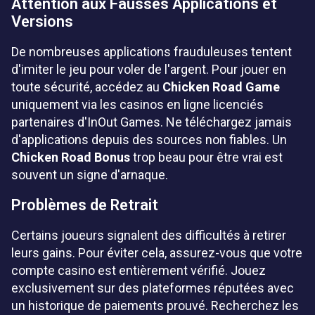
Attention aux Fausses Applications et
Versions
De nombreuses applications frauduleuses tentent
d'imiter le jeu pour voler de l'argent. Pour jouer en
toute sécurité, accédez au
Chicken Road Game
uniquement via les casinos en ligne licenciés
partenaires d'InOut Games. Ne téléchargez jamais
d'applications depuis des sources non fiables. Un
Chicken Road Bonus
trop beau pour être vrai est
souvent un signe d'arnaque.
Problèmes de Retrait
Certains joueurs signalent des difficultés à retirer
leurs gains. Pour éviter cela, assurez-vous que votre
compte casino est entièrement vérifié. Jouez
exclusivement sur des plateformes réputées avec
un historique de paiements prouvé. Recherchez les