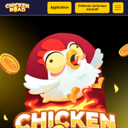
Obtenez un bonus
Application
exclusif