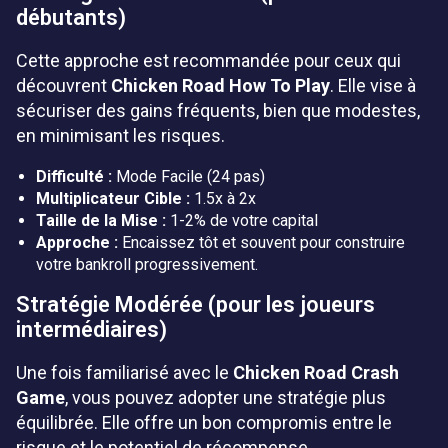
débutants)
Cette approche est recommandée pour ceux qui
découvrent
Chicken Road How To Play
. Elle vise à
sécuriser des gains fréquents, bien que modestes,
en minimisant les risques.
Difficulté :
Mode Facile (24 pas)
Multiplicateur Cible :
1.5x à 2x
Taille de la Mise :
1-2% de votre capital
Approche :
Encaissez tôt et souvent pour construire
votre bankroll progressivement.
Stratégie Modérée (pour les joueurs
intermédiaires)
Une fois familiarisé avec le
Chicken Road Crash
Game
, vous pouvez adopter une stratégie plus
équilibrée. Elle offre un bon compromis entre le
risque et le potentiel de récompense.